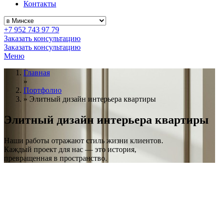
Контакты
+7 952 743 97 79
Заказать консультацию
Заказать консультацию
Меню
Главная
»
Портфолио
»
Элитный дизайн интерьера квартиры
Элитный дизайн
интерьера квартиры
Наши работы отражают стиль жизни клиентов.
Каждый проект для нас — это история,
превращенная в пространство.